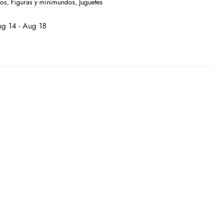
ños
,
Figuras y minimundos
,
Juguetes
g 14 - Aug 18