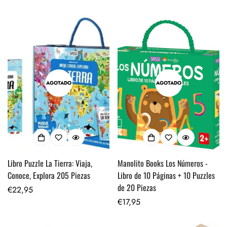
regular
regular
AGOTADO
AGOTADO
Libro Puzzle La Tierra: Viaja,
Manolito Books Los Números -
Conoce, Explora 205 Piezas
Libro de 10 Páginas + 10 Puzzles
de 20 Piezas
Precio
€22,95
regular
Precio
€17,95
regular