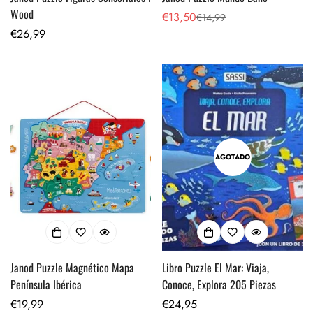
Wood
€13,50
€14,99
Precio
Precio
Precio
€26,99
de
regular
regular
venta
AGOTADO
Janod Puzzle Magnético Mapa
Libro Puzzle El Mar: Viaja,
Península Ibérica
Conoce, Explora 205 Piezas
Precio
€19,99
Precio
€24,95