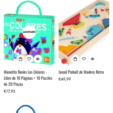
AGOTADO
Manolito Books Los Colores -
Janod Pinball de Madera Retro
Libro de 10 Páginas + 10 Puzzles
Precio
€49,99
de 20 Piezas
regular
Precio
€17,95
regular