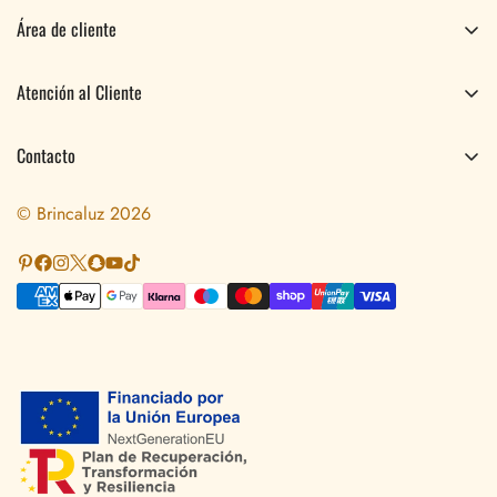
Área de cliente
Pedidos
Atención al Cliente
Perfil
Preguntas Frecuentes
Contacto
Envíos y Devoluciones
Sobre Nosotros
Aviso Legal
© Brincaluz 2026
Blog
Términos y Condiciones
Contacto
Política de privacidad