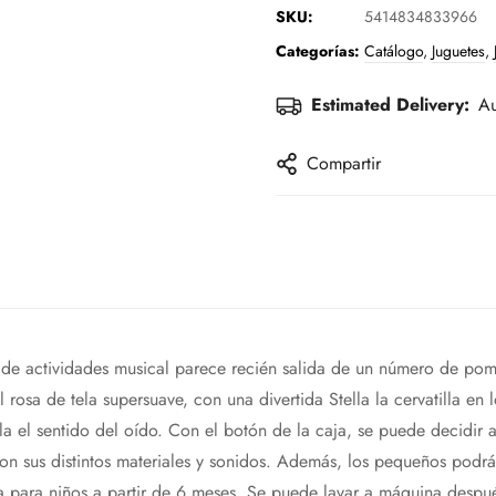
SKU:
5414834833966
Categorías:
Catálogo
,
Juguetes
,
Estimated Delivery:
Au
Compartir
ola de actividades musical parece recién salida de un número de pom
 rosa de tela supersuave, con una divertida Stella la cervatilla en l
ula el sentido del oído. Con el botón de la caja, se puede decidir
on sus distintos materiales y sonidos. Además, los pequeños podrá
a para niños a partir de 6 meses. Se puede lavar a máquina despué